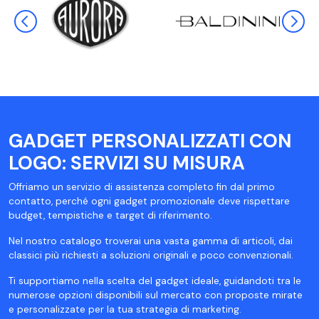
GADGET PERSONALIZZATI CON
LOGO: SERVIZI SU MISURA
Offriamo un servizio di assistenza completo fin dal primo
contatto, perché ogni gadget promozionale deve rispettare
budget, tempistiche e target di riferimento.
Nel nostro catalogo troverai una vasta gamma di articoli, dai
classici più richiesti a soluzioni originali e poco convenzionali.
Ti supportiamo nella scelta del gadget ideale, guidandoti tra le
numerose opzioni disponibili sul mercato con proposte mirate
e personalizzate per la tua strategia di marketing.