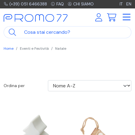
(+39) 051 6466388
FAQ
CHI SIAMO
IT
EN
Home
Eventi e Festività
Natale
Ordina per