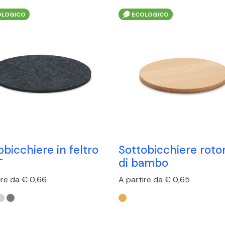
LOGICO
ECOLOGICO
obicchiere in feltro
Sottobicchiere rot
T
di bambo
ire da € 0,66
A partire da € 0,65