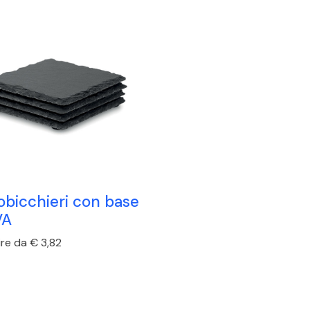
obicchieri con base
VA
ire da € 3,82