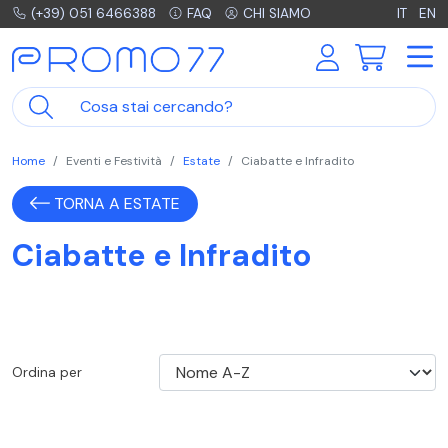
(+39) 051 6466388
FAQ
CHI SIAMO
IT
EN
Home
Eventi e Festività
Estate
Ciabatte e Infradito
TORNA A ESTATE
Ciabatte e Infradito
Ordina per