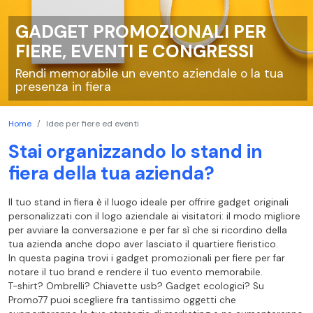
GADGET PROMOZIONALI PER
FIERE, EVENTI E CONGRESSI
Rendi memorabile un evento aziendale o la tua
presenza in fiera
Home
Idee per fiere ed eventi
Stai organizzando lo stand in
fiera della tua azienda?
Il tuo stand in fiera è il luogo ideale per offrire gadget originali
personalizzati con il logo aziendale ai visitatori: il modo migliore
per avviare la conversazione e per far sì che si ricordino della
tua azienda anche dopo aver lasciato il quartiere fieristico.
In questa pagina trovi i gadget promozionali per fiere per far
notare il tuo brand e rendere il tuo evento memorabile.
T-shirt? Ombrelli? Chiavette usb? Gadget ecologici? Su
Promo77 puoi scegliere fra tantissimo oggetti che