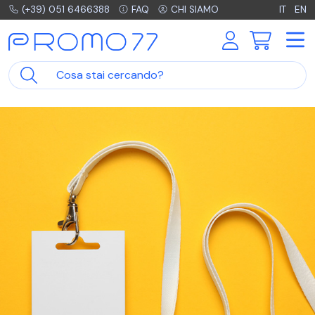
(+39) 051 6466388
FAQ
CHI SIAMO
IT
EN