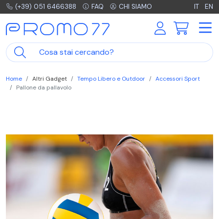
(+39) 051 6466388
FAQ
CHI SIAMO
IT
EN
Home
Altri Gadget
Tempo Libero e Outdoor
Accessori Sport
Pallone da pallavolo