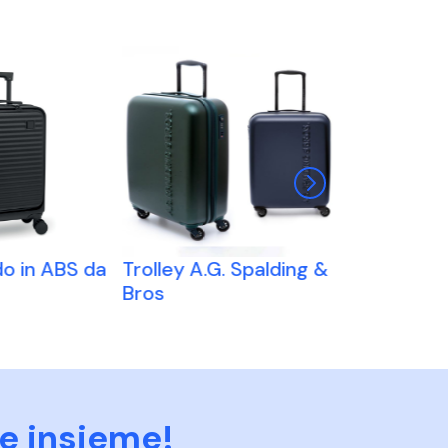
ido in ABS da
Trolley A.G. Spalding &
Zaino troll
Bros
290T
e insieme!