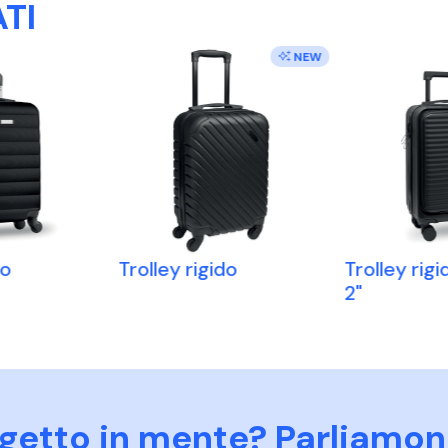
TI
NEW
do
Trolley rigido
Trolley rig
2"
ogetto in mente? Parliamon