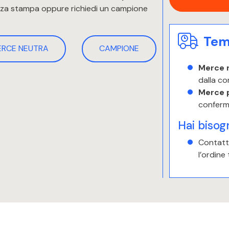
enza stampa oppure richiedi un campione
Temp
ERCE NEUTRA
CAMPIONE
Merce 
dalla co
Merce 
conferm
Hai bisog
Contatta
l’ordine