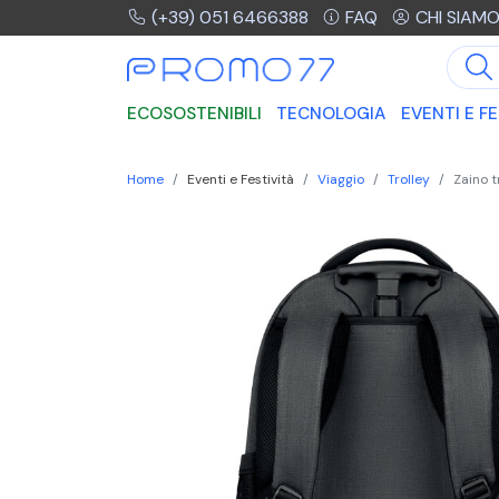
(+39) 051 6466388
FAQ
CHI SIAM
ECOSOSTENIBILI
TECNOLOGIA
EVENTI E FE
Home
Eventi e Festività
Viaggio
Trolley
Zaino t