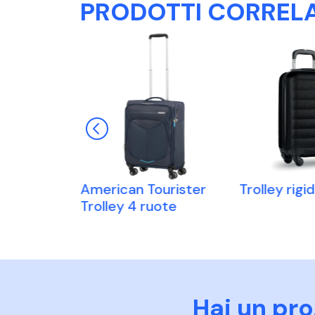
PRODOTTI CORRELA
RPET 600D
American Tourister
Trolley rigi
Trolley 4 ruote
Hai un pr