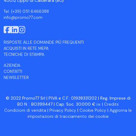
40012 Lippo di Calderara (BO)
Tel. (+39) 051 6466388
info@promo77.com
RISPOSTE ALLE DOMANDE PIÙ FREQUENTI
ACQUISTI IN RETE MEPA
TECNICHE DI STAMPA
AZIENDA
CONTATTI
NEWSLETTER
© 2022 Promo77 Srl | P.IVA e C.F.: 01938331202 | Reg. Imprese di
BO N. : BO399447 | Cap. Soc. 30.000 € i.v. |
Credits
Condizioni di vendita
|
Privacy Policy
|
Cookie Policy
|
Aggiorna le
impostazioni di tracciamento dei cookie