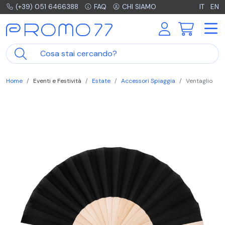
(+39) 051 6466388
FAQ
CHI SIAMO
IT
EN
Home
Eventi e Festività
Estate
Accessori Spiaggia
Ventaglio