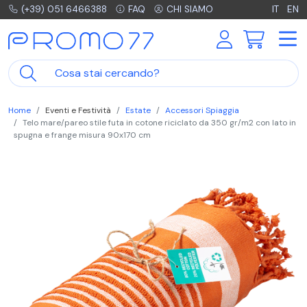
(+39) 051 6466388
FAQ
CHI SIAMO
IT
EN
Home
Eventi e Festività
Estate
Accessori Spiaggia
Telo mare/pareo stile futa in cotone riciclato da 350 gr/m2 con lato in
spugna e frange misura 90x170 cm