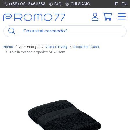
(+39) 051 6466388
FAQ
CHI SIAMO
IT
EN
Home
Altri Gadget
Casa e Living
Accessori Casa
Telo in cotone organico 50x30cm