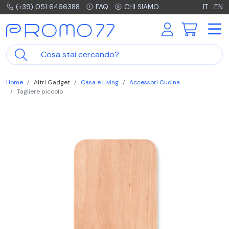
(+39) 051 6466388
FAQ
CHI SIAMO
IT
EN
Home
Altri Gadget
Casa e Living
Accessori Cucina
Tagliere piccolo