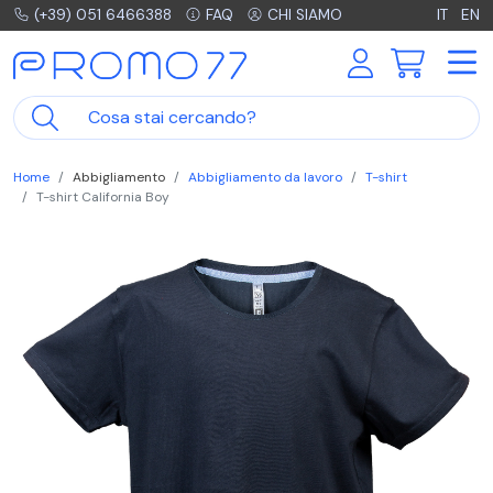
(+39) 051 6466388
FAQ
CHI SIAMO
IT
EN
Home
Abbigliamento
Abbigliamento da lavoro
T-shirt
T-shirt California Boy