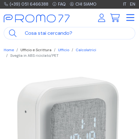
(+39) 051 6466388
FAQ
CHI SIAMO
IT
EN
Home
Ufficio e Scrittura
Ufficio
Calcolatrici
Sveglia in ABS riciclato/PET