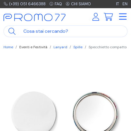
(+39) 051 6466388
FAQ
CHI SIAMO
IT
EN
Home
Eventi e Festività
Lanyard
Spille
Specchietto compatto