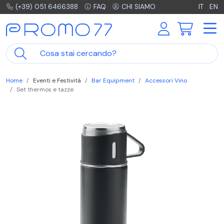
(+39) 051 6466388
FAQ
CHI SIAMO
IT
EN
Home
Eventi e Festività
Bar Equipment
Accessori Vino
Set thermos e tazze