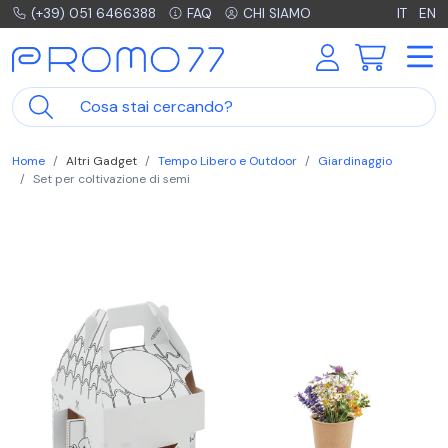
(+39) 051 6466388
FAQ
CHI SIAMO
IT
EN
Home
Altri Gadget
Tempo Libero e Outdoor
Giardinaggio
Set per coltivazione di semi