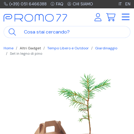
(+39) 051 6466388
FAQ
CHI SIAMO
IT
EN
Home
Altri Gadget
Tempo Libero e Outdoor
Giardinaggio
Set in legno di pino