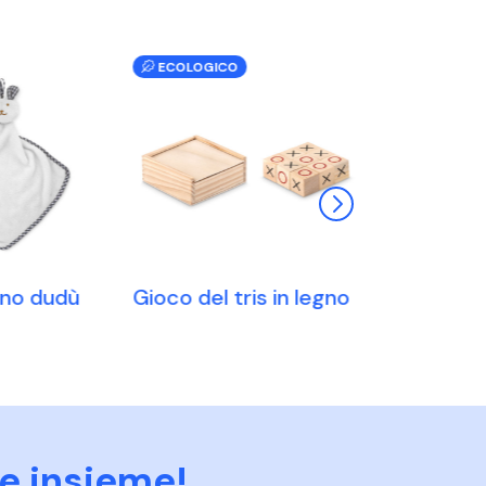
ECOLOGICO
no dudù
Gioco del tris in legno
Carte da g
in PP
e insieme!