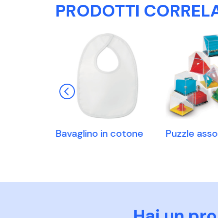
PRODOTTI CORRELA
arte e dadi
Bavaglino in cotone
Puzzle assor
Hai un pr