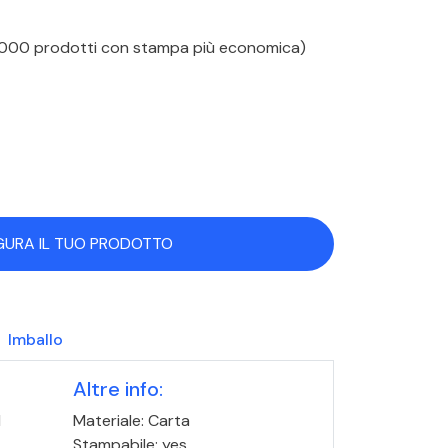
 1000 prodotti con stampa più economica)
GURA IL TUO PRODOTTO
Imballo
Altre info:
M
Materiale: Carta
Stampabile: yes