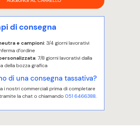
AGGIUNGI AL CARRELLO
i di consegna
neutra e campioni
: 3/4 giorni lavorativi
nferma d’ordine
personalizzata
: 7/8 giorni lavorativi dalla
a della bozza grafica
no di una consegna tassativa?
 i nostri commerciali prima di completare
 tramite la chat o chiamando
051 6466388
.