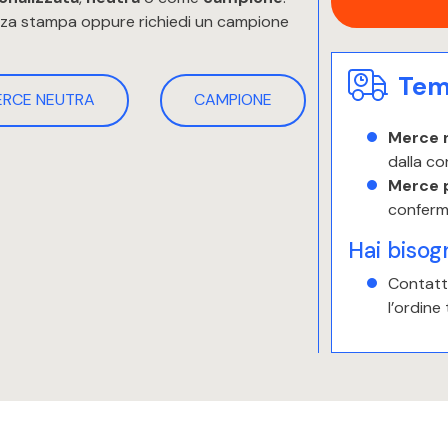
enza stampa oppure richiedi un campione
Temp
ERCE NEUTRA
CAMPIONE
Merce 
dalla co
Merce 
conferm
Hai bisog
Contatta
l’ordine