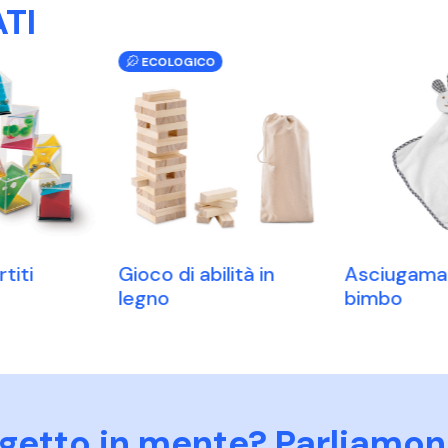
TI
ECOLOGICO
titi
Gioco di abilità in
Asciugama
legno
bimbo
ogetto in mente? Parliamon