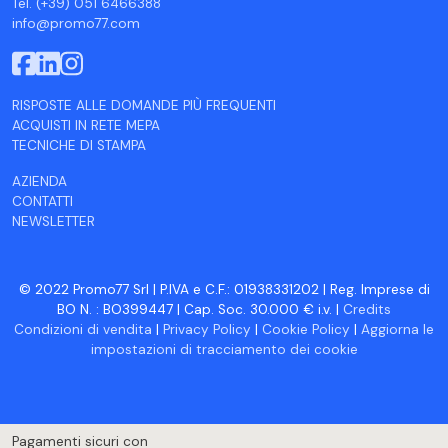
Tel. (+39) 051 6466388
info@promo77.com
RISPOSTE ALLE DOMANDE PIÙ FREQUENTI
ACQUISTI IN RETE MEPA
TECNICHE DI STAMPA
AZIENDA
CONTATTI
NEWSLETTER
© 2022 Promo77 Srl | P.IVA e C.F.: 01938331202 | Reg. Imprese di
BO N. : BO399447 | Cap. Soc. 30.000 € i.v. |
Credits
Condizioni di vendita
|
Privacy Policy
|
Cookie Policy
|
Aggiorna le
impostazioni di tracciamento dei cookie
Pagamenti sicuri con