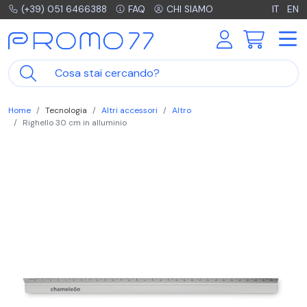
(+39) 051 6466388
FAQ
CHI SIAMO
IT
EN
Home
Tecnologia
Altri accessori
Altro
Righello 30 cm in alluminio