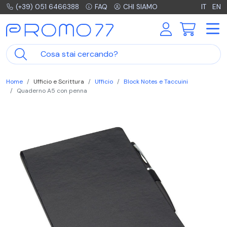
(+39) 051 6466388
FAQ
CHI SIAMO
IT
EN
Home
Ufficio e Scrittura
Ufficio
Block Notes e Taccuini
Quaderno A5 con penna