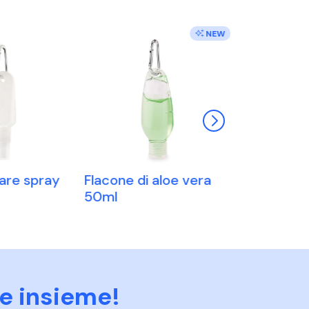
NEW
ECOLOGICO
lare spray
Flacone di aloe vera
Fazzolettin
50ml
e insieme!