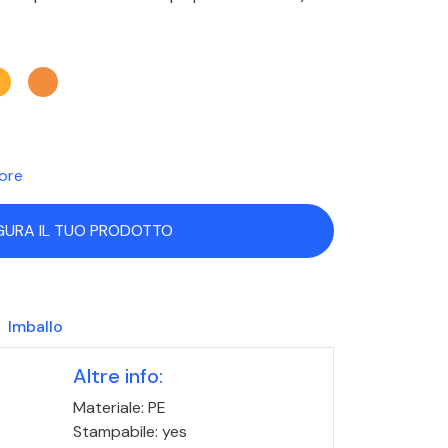
lore
GURA IL TUO PRODOTTO
Imballo
Altre info:
Materiale: PE
Stampabile: yes