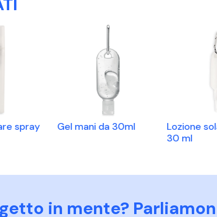
TI
are spray
Gel mani da 30ml
Lozione so
30 ml
ogetto in mente? Parliamon