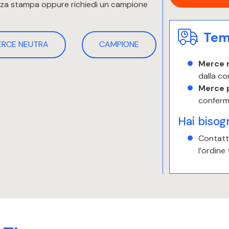
enza stampa oppure richiedi un campione
Temp
ERCE NEUTRA
CAMPIONE
Merce 
dalla co
Merce 
conferm
Hai bisog
Contatta
l’ordine