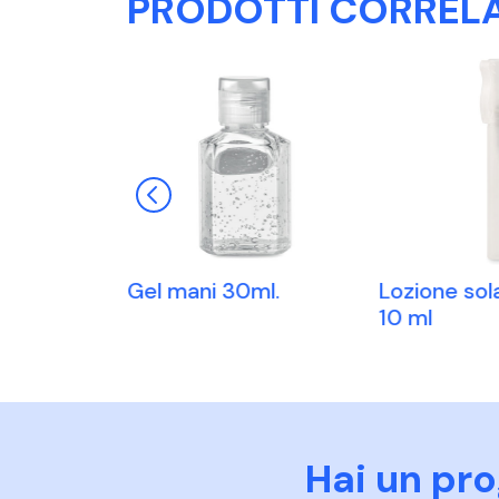
PRODOTTI CORRELA
e. 45ml
Gel mani 30ml.
Lozione sol
10 ml
Hai un pr