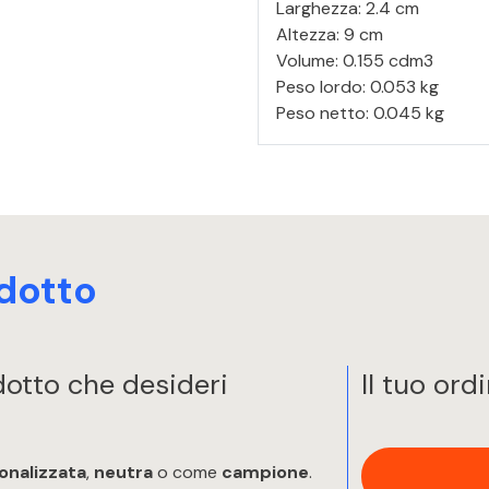
Larghezza: 2.4 cm
Altezza: 9 cm
Volume: 0.155 cdm3
Peso lordo: 0.053 kg
Peso netto: 0.045 kg
dotto
odotto che desideri
Il tuo ord
onalizzata
,
neutra
o come
campione
.