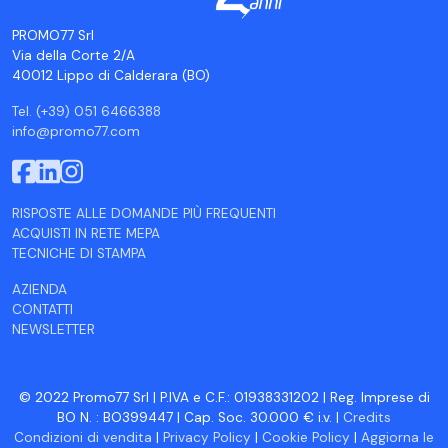
PROMO77 Srl
Via della Corte 2/A
40012 Lippo di Calderara (BO)
Tel. (+39) 051 6466388
info@promo77.com
RISPOSTE ALLE DOMANDE PIÙ FREQUENTI
ACQUISTI IN RETE MEPA
TECNICHE DI STAMPA
AZIENDA
CONTATTI
NEWSLETTER
© 2022 Promo77 Srl | P.IVA e C.F.: 01938331202 | Reg. Imprese di
BO N. : BO399447 | Cap. Soc. 30.000 € i.v. |
Credits
Condizioni di vendita
|
Privacy Policy
|
Cookie Policy
|
Aggiorna le