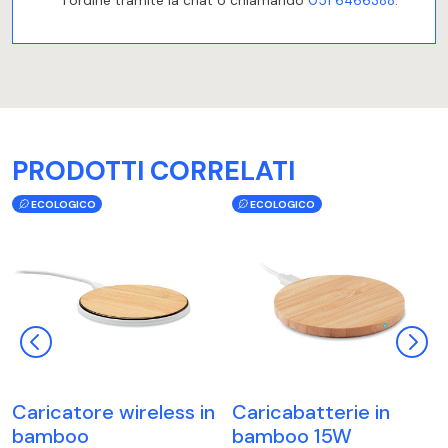
l’ordine tramite la chat o chiamando
051 6466388
.
PRODOTTI CORRELATI
ECOLOGICO
ECOLOGICO
Caricatore wireless in
Caricabatterie in
bamboo
bamboo 15W