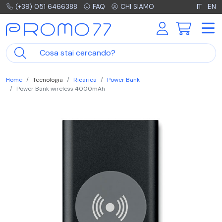
(+39) 051 6466388
FAQ
CHI SIAMO
IT
EN
Home
Tecnologia
Ricarica
Power Bank
Power Bank wireless 4000mAh