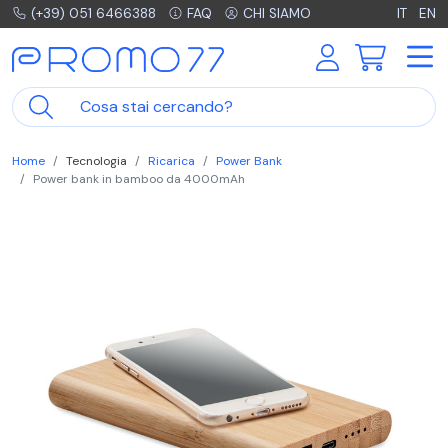
(+39) 051 6466388
FAQ
CHI SIAMO
IT
EN
Home
Tecnologia
Ricarica
Power Bank
Power bank in bamboo da 4000mAh