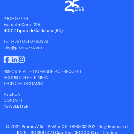
PROMO77 Srl
Via della Corte 2/A
40012 Lippo di Calderara (BO)
Tel. (+39) 051 6466388
info@promo77.com
RISPOSTE ALLE DOMANDE PIÙ FREQUENTI
ACQUISTI IN RETE MEPA
TECNICHE DI STAMPA
AZIENDA
CONTATTI
NEWSLETTER
© 2022 Promo77 Srl | P.IVA e C.F.: 01938331202 | Reg. Imprese di
BO N. : BO399447 | Cap. Soc. 30.000 € i.v. |
Credits