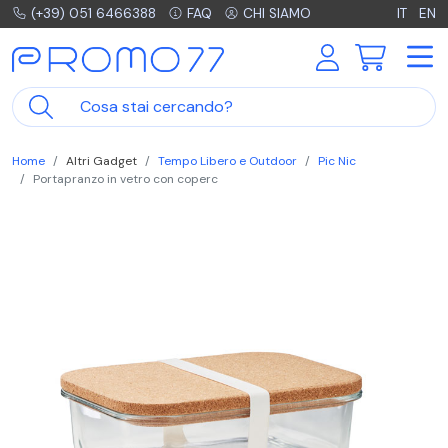
(+39) 051 6466388
FAQ
CHI SIAMO
IT
EN
Home
Altri Gadget
Tempo Libero e Outdoor
Pic Nic
Portapranzo in vetro con coperc