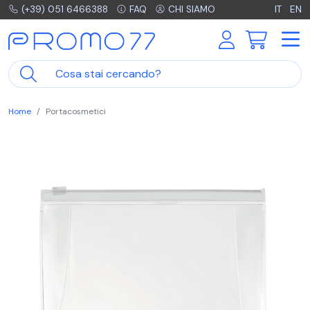
(+39) 051 6466388
FAQ
CHI SIAMO
IT
EN
Home
Portacosmetici