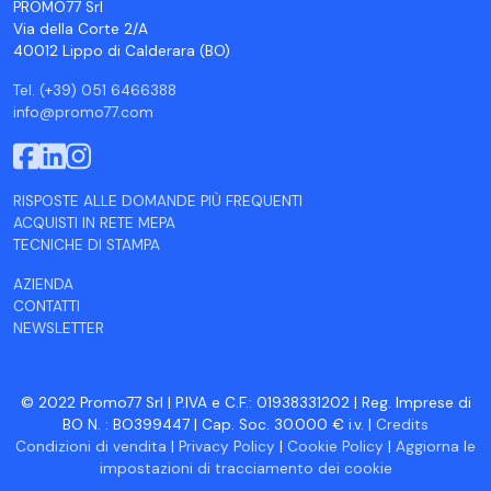
PROMO77 Srl
Via della Corte 2/A
40012 Lippo di Calderara (BO)
Tel. (+39) 051 6466388
info@promo77.com
RISPOSTE ALLE DOMANDE PIÙ FREQUENTI
ACQUISTI IN RETE MEPA
TECNICHE DI STAMPA
AZIENDA
CONTATTI
NEWSLETTER
© 2022 Promo77 Srl | P.IVA e C.F.: 01938331202 | Reg. Imprese di
BO N. : BO399447 | Cap. Soc. 30.000 € i.v. |
Credits
Condizioni di vendita
|
Privacy Policy
|
Cookie Policy
|
Aggiorna le
impostazioni di tracciamento dei cookie