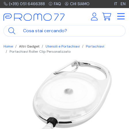
(+39) 051 6466388
FAQ
CHI SIAMO
IT
EN
Home
Altri Gadget
Utensili e Portachiavi
Portachiavi
Portachiavi Roller Clip Personalizzato