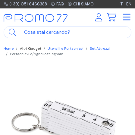
(+39) 051 6466388
FAQ
CHI SIAMO
IT
EN
Home
Altri Gadget
Utensili e Portachiavi
Set Attrezzi
Portachiavi c/righello falegnam