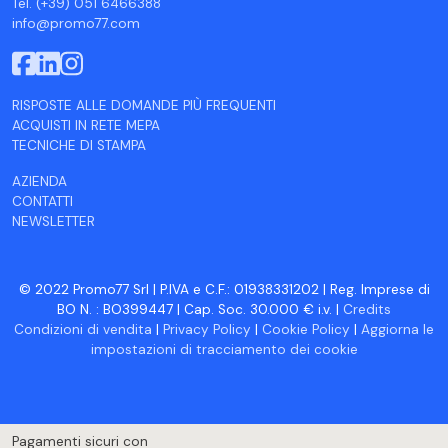
Tel. (+39) 051 6466388
info@promo77.com
RISPOSTE ALLE DOMANDE PIÙ FREQUENTI
ACQUISTI IN RETE MEPA
TECNICHE DI STAMPA
AZIENDA
CONTATTI
NEWSLETTER
© 2022 Promo77 Srl | P.IVA e C.F.: 01938331202 | Reg. Imprese di
BO N. : BO399447 | Cap. Soc. 30.000 € i.v. |
Credits
Condizioni di vendita
|
Privacy Policy
|
Cookie Policy
|
Aggiorna le
impostazioni di tracciamento dei cookie
Pagamenti sicuri con