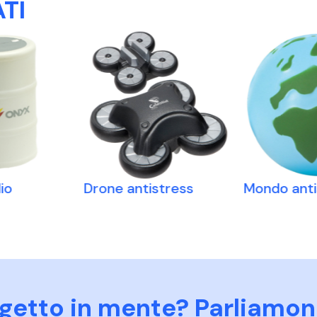
TI
io
Drone antistress
Mondo anti
ogetto in mente? Parliamon