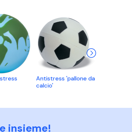
stress
Antistress 'pallone da
Aereo di li
calcio'
antistress
e insieme!