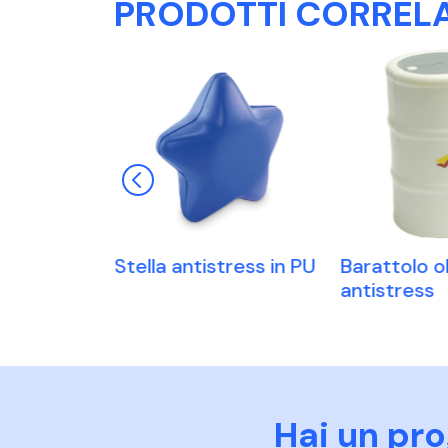
PRODOTTI CORRELA
erna
Stella antistress in PU
Barattolo ol
antistress
Hai un pr