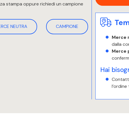
enza stampa oppure richiedi un campione
Temp
ERCE NEUTRA
CAMPIONE
Merce 
dalla co
Merce 
conferm
Hai bisog
Contatta
l’ordine