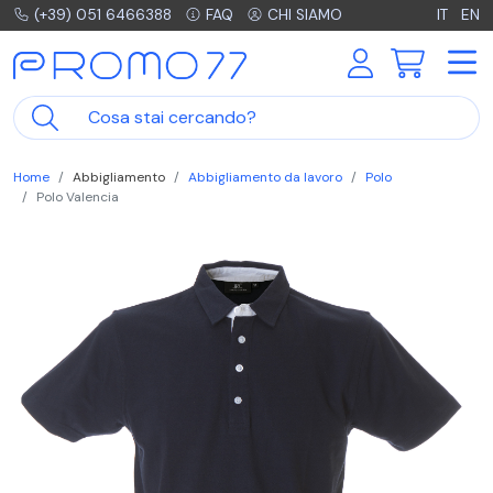
(+39) 051 6466388
FAQ
CHI SIAMO
IT
EN
Home
Abbigliamento
Abbigliamento da lavoro
Polo
Polo Valencia