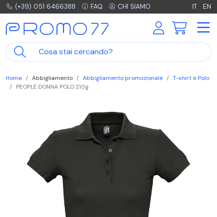
(+39) 051 6466388
FAQ
CHI SIAMO
IT
EN
Home
Abbigliamento
Abbigliamento promozionale
T-shirt e Polo
PEOPLE DONNA POLO 210g