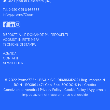
40012 Lippo di Calderara (BO)
Tel. (+39) 051 6466388
info@promo77.com
RISPOSTE ALLE DOMANDE PIÙ FREQUENTI
ACQUISTI IN RETE MEPA
TECNICHE DI STAMPA
AZIENDA
CONTATTI
NEWSLETTER
© 2022 Promo77 Srl | P.IVA e C.F.: 01938331202 | Reg. Imprese di
BO N. : BO399447 | Cap. Soc. 30.000 € i.v. |
Credits
Condizioni di vendita
|
Privacy Policy
|
Cookie Policy
|
Aggiorna le
impostazioni di tracciamento dei cookie