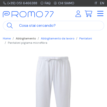
(+39) 051 6466388
FAQ
CHI SIAMO
IT
EN
Home
Abbigliamento
Abbigliamento da lavoro
Pantaloni
Pantaloni pigiama microfibra