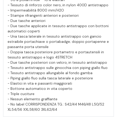
- Tessuto di rinforzo color nero, in nylon 400D antistrappo
- Impermeabilità 8000 mm/H2O
- Stampe rifrangenti anteriori e posteriori
- Due tasche anteriori
- Due tasche applicate in tessuto antistrappo con bottoni
automatici coperti
- Una tasca laterale in tessuto antistrappo con gancio
estraibile portachiave o portabadge; doppio portapenne e
passante porta utensile
- Doppia tasca posteriore portametro e portautensili in
tessuto antistrappo e logo 4STRETCH
- Due tasche posteriori con velcro, in tessuto antistrappo
- Tessuto antistrappo sulle ginocchia con piping giallo fluo
- Tessuto antistrappo allungabile al fondo gamba
- Piping giallo fluo sulla tasca laterale e posteriore
- Elastici in vita e passanti maggiorati
- Bottone automatico in vita coperto
- Triple cuciture
- Nessun elemento graffiante
- No label CORRISPONDENZA TG.: S42/44 M46/48 L50/52
XL54/56 XXL58/60 3XL62/64