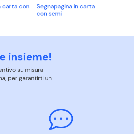
n carta con
Segnapagina in carta
Segnalibro
con semi
adesivi
e insieme!
entivo su misura.
na, per garantirti un