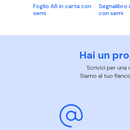
 adesivi
Foglio A6 in carta con
Segnalibro 
semi
con semi
Hai un pr
Scrivici per una
Siamo al tuo fianco 