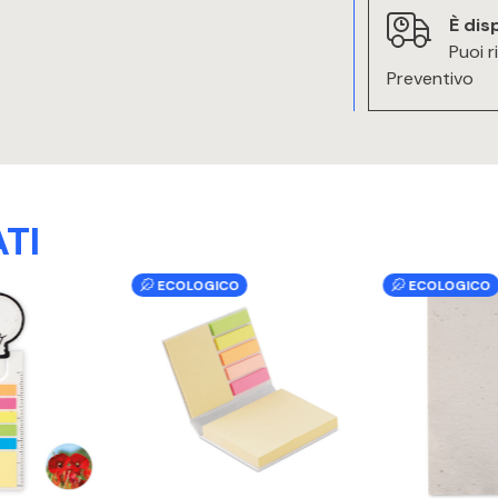
È dis
Puoi r
Preventivo
TI
ECOLOGICO
ECOLOGICO