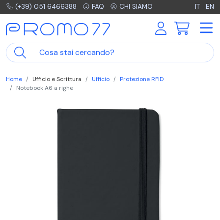
(+39) 051 6466388
FAQ
CHI SIAMO
IT
EN
Home
Ufficio e Scrittura
Ufficio
Protezione RFID
Notebook A6 a righe