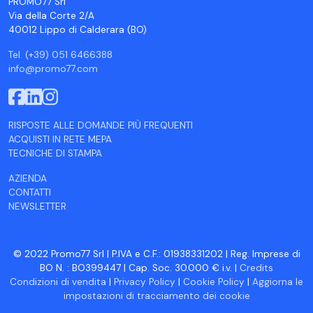
PROMO77 Srl
Via della Corte 2/A
40012 Lippo di Calderara (BO)
Tel. (+39) 051 6466388
info@promo77.com
RISPOSTE ALLE DOMANDE PIÙ FREQUENTI
ACQUISTI IN RETE MEPA
TECNICHE DI STAMPA
AZIENDA
CONTATTI
NEWSLETTER
© 2022 Promo77 Srl | P.IVA e C.F.: 01938331202 | Reg. Imprese di
BO N. : BO399447 | Cap. Soc. 30.000 € i.v. |
Credits
Condizioni di vendita
|
Privacy Policy
|
Cookie Policy
|
Aggiorna le
impostazioni di tracciamento dei cookie