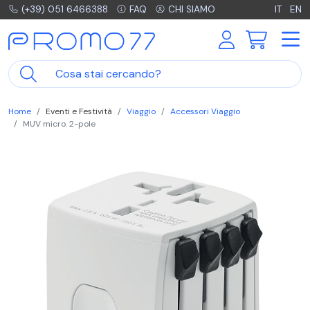
(+39) 051 6466388
FAQ
CHI SIAMO
IT
EN
Home
Eventi e Festività
Viaggio
Accessori Viaggio
MUV micro. 2-pole