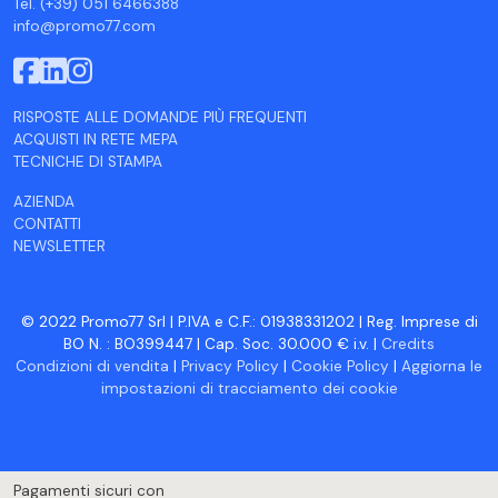
Tel. (+39) 051 6466388
info@promo77.com
RISPOSTE ALLE DOMANDE PIÙ FREQUENTI
ACQUISTI IN RETE MEPA
TECNICHE DI STAMPA
AZIENDA
CONTATTI
NEWSLETTER
© 2022 Promo77 Srl | P.IVA e C.F.: 01938331202 | Reg. Imprese di
BO N. : BO399447 | Cap. Soc. 30.000 € i.v. |
Credits
Condizioni di vendita
|
Privacy Policy
|
Cookie Policy
|
Aggiorna le
impostazioni di tracciamento dei cookie
Pagamenti sicuri con