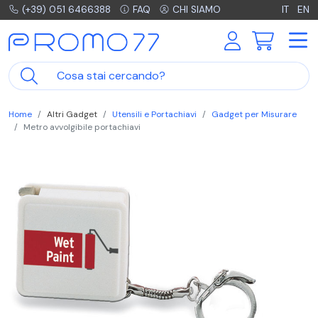
(+39) 051 6466388
FAQ
CHI SIAMO
IT
EN
Home
Altri Gadget
Utensili e Portachiavi
Gadget per Misurare
Metro avvolgibile portachiavi