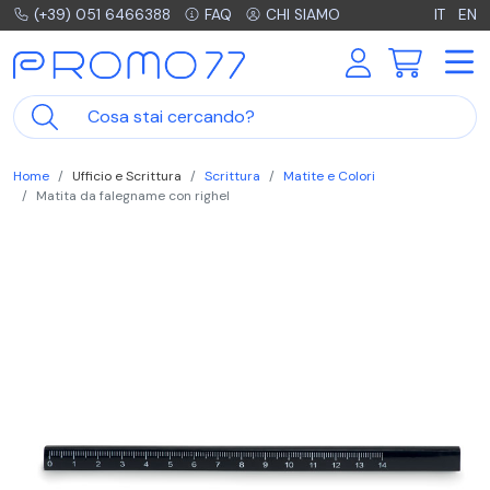
(+39) 051 6466388
FAQ
CHI SIAMO
IT
EN
Home
Ufficio e Scrittura
Scrittura
Matite e Colori
Matita da falegname con righel