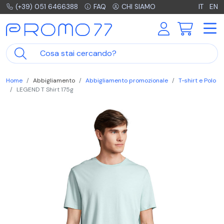
(+39) 051 6466388
FAQ
CHI SIAMO
IT
EN
Home
Abbigliamento
Abbigliamento promozionale
T-shirt e Polo
LEGEND T Shirt 175g