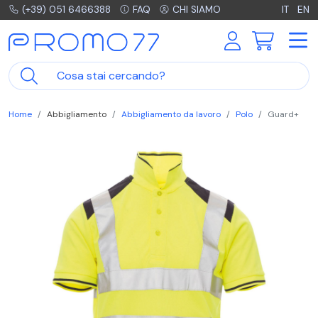
(+39) 051 6466388
FAQ
CHI SIAMO
IT
EN
Home
Abbigliamento
Abbigliamento da lavoro
Polo
Guard+