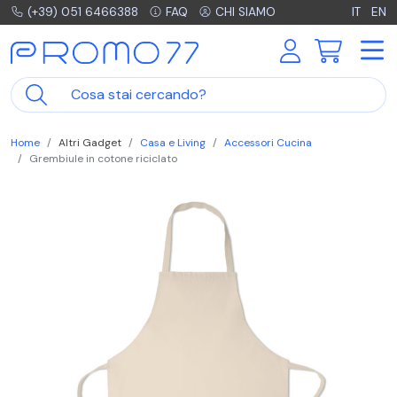
(+39) 051 6466388
FAQ
CHI SIAMO
IT
EN
Home
Altri Gadget
Casa e Living
Accessori Cucina
Grembiule in cotone riciclato