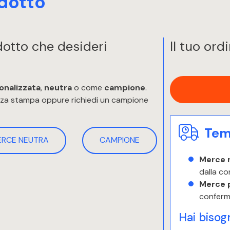
dotto
odotto che desideri
Il tuo ord
onalizzata
,
neutra
o come
campione
.
enza stampa oppure richiedi un campione
Temp
ERCE NEUTRA
CAMPIONE
Merce 
dalla co
Merce 
conferm
Hai bisog