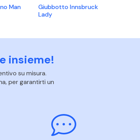
teno Man
Giubbotto
Giubbotto Innsbruck
Montebian
Lady
e insieme!
entivo su misura.
na, per garantirti un