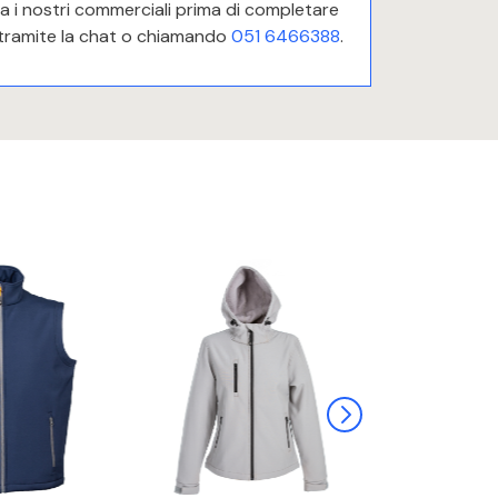
 i nostri commerciali prima di completare
 tramite la chat o chiamando
051 6466388
.