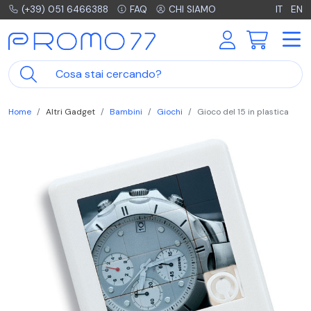
(+39) 051 6466388
FAQ
CHI SIAMO
IT
EN
Home
Altri Gadget
Bambini
Giochi
Gioco del 15 in plastica