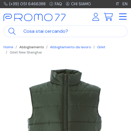
(+39) 051 6466388
FAQ
CHI SIAMO
IT
EN
Home
Abbigliamento
Abbigliamento da lavoro
Gilet
Gilet New Shanghai