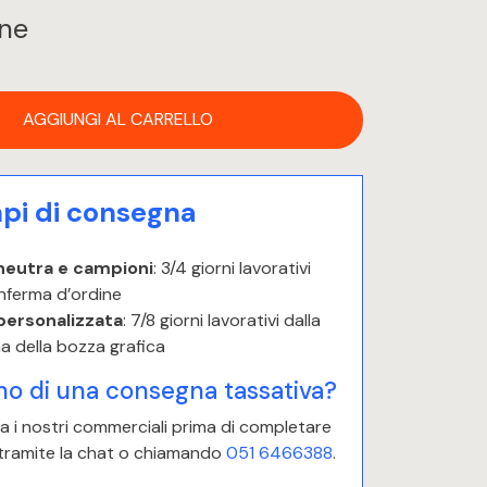
ine
AGGIUNGI AL CARRELLO
i di consegna
neutra e campioni
: 3/4 giorni lavorativi
nferma d’ordine
personalizzata
: 7/8 giorni lavorativi dalla
a della bozza grafica
no di una consegna tassativa?
 i nostri commerciali prima di completare
 tramite la chat o chiamando
051 6466388
.