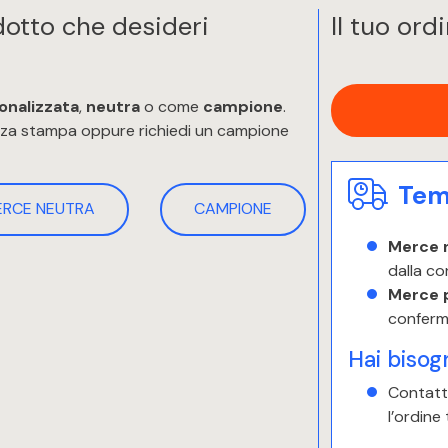
odotto che desideri
Il tuo ord
onalizzata
,
neutra
o come
campione
.
enza stampa oppure richiedi un campione
Temp
ERCE NEUTRA
CAMPIONE
Merce 
dalla co
Merce 
conferm
Hai bisog
Contatta
l’ordine