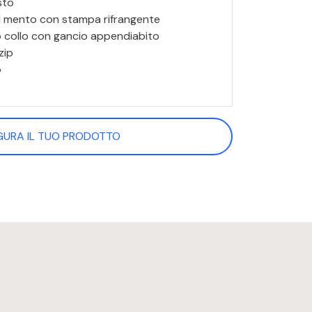
sto
l mento con stampa rifrangente
no collo con gancio appendiabito
zip
o
GURA IL TUO PRODOTTO