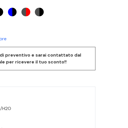
lore
a di preventivo e sarai contattato dal
 per ricevere il tuo sconto!!
m/H2O