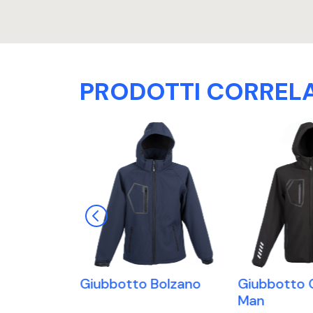
PRODOTTI CORRELA
estriere
Giubbotto Bolzano
Giubbotto 
Man