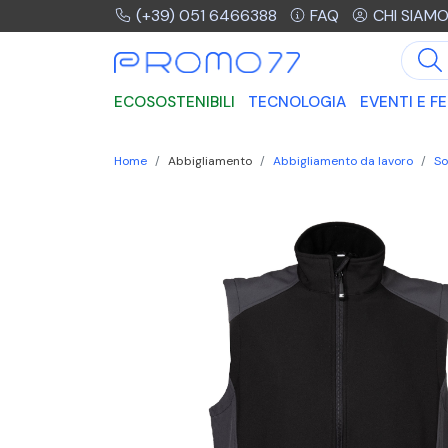
(+39) 051 6466388
FAQ
CHI SIAM
ECOSOSTENIBILI
TECNOLOGIA
EVENTI E FE
Home
Abbigliamento
Abbigliamento da lavoro
So