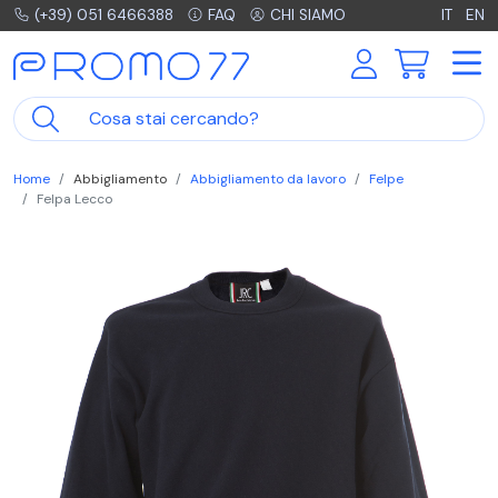
(+39) 051 6466388
FAQ
CHI SIAMO
IT
EN
Home
Abbigliamento
Abbigliamento da lavoro
Felpe
Felpa Lecco