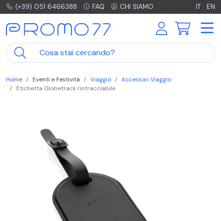
(+39) 051 6466388
FAQ
CHI SIAMO
IT
EN
Home
Eventi e Festività
Viaggio
Accessori Viaggio
Etichetta Globetrack rintracciabile