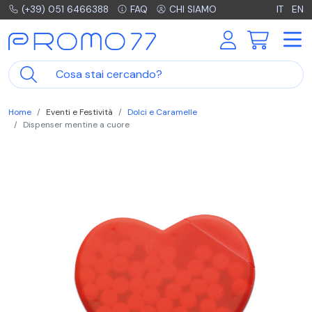
(+39) 051 6466388
FAQ
CHI SIAMO
IT
EN
Home
Eventi e Festività
Dolci e Caramelle
Dispenser mentine a cuore