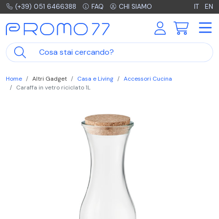
(+39) 051 6466388
FAQ
CHI SIAMO
IT
EN
Home
Altri Gadget
Casa e Living
Accessori Cucina
Caraffa in vetro riciclato 1L