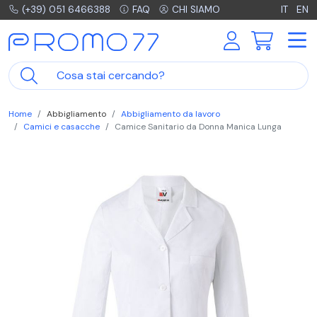
(+39) 051 6466388
FAQ
CHI SIAMO
IT
EN
Home
Abbigliamento
Abbigliamento da lavoro
Camici e casacche
Camice Sanitario da Donna Manica Lunga